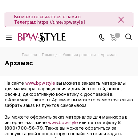
Вы можете связаться с нами в
Телеграм:
https://t.me/bpwstyle1
0
Главная
-
Помощь
-
Условия доставки
-
Арзамас
Арзамас
На сайте
www.bpw.style
вы можете заказать материалы
для маникюра, наращивания и дизайна ногтей, волос,
ресниц, декоративную косметику
с доставкой в
г.Арзамас
. Также в г.Арзамас вы можете самостоятельно
забрать заказ из пунктов самовывоза.
Вы можете оформить заказ материалов для маникюра в
интернет-магазине
www.bpw.style
или
по телефону 8
(800) 700-56-79
. Также вы можете обратиться за
консультацией к оператору в онлайн-чате или задать