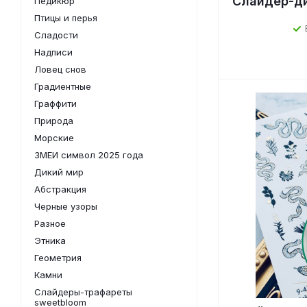
Слайдер-ди
Педикюр
Птицы и перья
Сладости
Надписи
Ловец снов
Градиентные
Граффити
Природа
Морские
ЗМЕИ символ 2025 года
Дикий мир
Абстракция
Черные узоры
Разное
Этника
Геометрия
Камни
Слайдеры-трафареты
sweetbloom