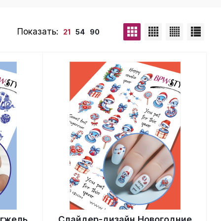
Показать:
21
54
90
 гжель
Слайдер-дизайн Новогодние