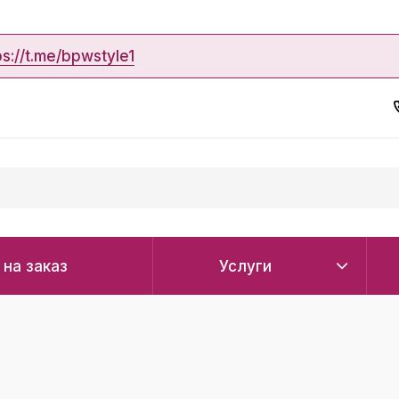
ps://t.me/bpwstyle1
 на заказ
Услуги