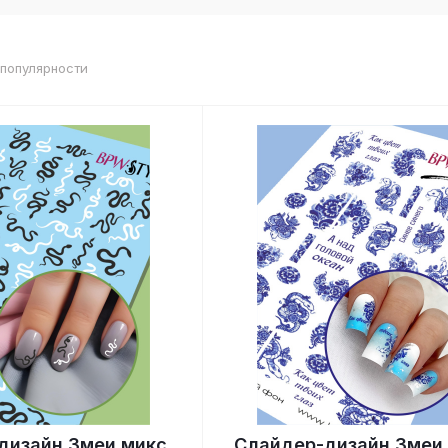
 популярности
дизайн Змеи микс
Слайдер-дизайн Змеи