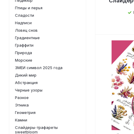
Слайдер
Педикюр
Птицы и перья
Сладости
Надписи
Ловец снов
Градиентные
Граффити
Природа
Морские
ЗМЕИ символ 2025 года
Дикий мир
Абстракция
Черные узоры
Разное
Этника
Геометрия
Камни
Слайдеры-трафареты
sweetbloom