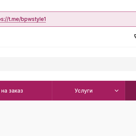
ps://t.me/bpwstyle1
 на заказ
Услуги