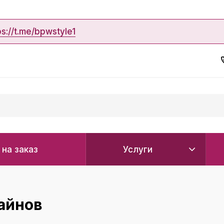
ps://t.me/bpwstyle1
 на заказ
Услуги
айнов