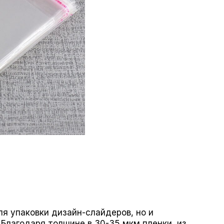
ля упаковки дизайн-слайдеров, но и
 Благодаря толщине в 30-35 мкм пленки, из