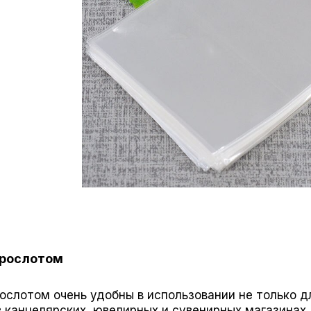
врослотом
ослотом очень удобны в использовании не только д
 канцелярских, ювелирных и сувенирных магазинах.