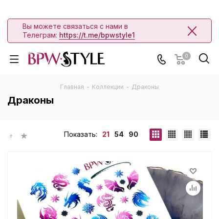
Вы можете связаться с нами в
Телеграм:
https://t.me/bpwstyle1
0
Главная
-
Коллекции
-
Драконы
Драконы
Показать:
21
54
90