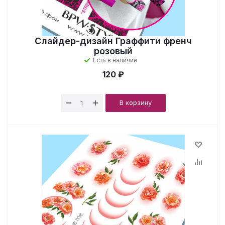
Слайдер-дизайн Граффити френч
розовый
Есть в наличии
120 ₽
В корзину