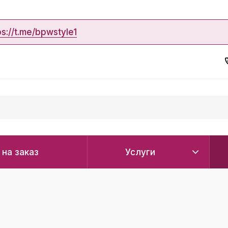
ps://t.me/bpwstyle1
 на заказ
Услуги