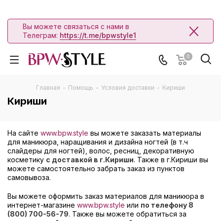
Вы можете связаться с нами в
Телеграм:
https://t.me/bpwstyle1
0
Главная
-
Помощь
-
Условия доставки
-
Кириши
Кириши
На сайте
www.bpw.style
вы можете заказать материалы
для маникюра, наращивания и дизайна ногтей (в т.ч
слайдеры для ногтей), волос, ресниц, декоративную
косметику
с доставкой в г.Кириши
. Также в г.Кириши вы
можете самостоятельно забрать заказ из пунктов
самовывоза.
Вы можете оформить заказ материалов для маникюра в
интернет-магазине
www.bpw.style
или
по телефону 8
(800) 700-56-79
. Также вы можете обратиться за