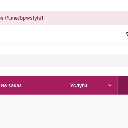
ps://t.me/bpwstyle1
 на заказ
Услуги