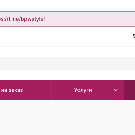
ps://t.me/bpwstyle1
 на заказ
Услуги