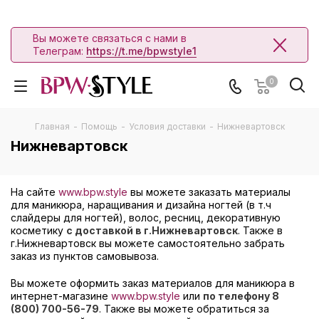
Вы можете связаться с нами в
Телеграм:
https://t.me/bpwstyle1
0
Главная
-
Помощь
-
Условия доставки
-
Нижневартовск
Нижневартовск
На сайте
www.bpw.style
вы можете заказать материалы
для маникюра, наращивания и дизайна ногтей (в т.ч
слайдеры для ногтей), волос, ресниц, декоративную
косметику
с доставкой в г.Нижневартовск
. Также в
г.Нижневартовск вы можете самостоятельно забрать
заказ из пунктов самовывоза.
Вы можете оформить заказ материалов для маникюра в
интернет-магазине
www.bpw.style
или
по телефону 8
(800) 700-56-79
. Также вы можете обратиться за