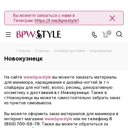
Вы можете связаться с нами в
Телеграм:
https://t.me/bpwstyle1
0
Главная
-
Помощь
-
Условия доставки
-
Новокузнецк
Новокузнецк
На сайте
www.bpw.style
вы можете заказать материалы
для маникюра, наращивания и дизайна ногтей (в т.ч
слайдеры для ногтей), волос, ресниц, декоративную
косметику
с доставкой в г.Новокузнецк
. Также в
г.Новокузнецк вы можете самостоятельно забрать заказ
из пунктов самовывоза.
Вы можете оформить заказ материалов для маникюра в
интернет-магазине
www.bpw.style
или
по телефону 8
(800) 700-56-79
. Также вы можете обратиться за