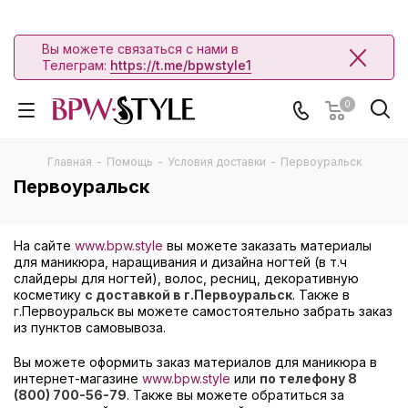
Вы можете связаться с нами в
Телеграм:
https://t.me/bpwstyle1
0
Главная
-
Помощь
-
Условия доставки
-
Первоуральск
Первоуральск
На сайте
www.bpw.style
вы можете заказать материалы
для маникюра, наращивания и дизайна ногтей (в т.ч
слайдеры для ногтей), волос, ресниц, декоративную
косметику
с доставкой в г.Первоуральск
. Также в
г.Первоуральск вы можете самостоятельно забрать заказ
из пунктов самовывоза.
Вы можете оформить заказ материалов для маникюра в
интернет-магазине
www.bpw.style
или
по телефону 8
(800) 700-56-79
. Также вы можете обратиться за