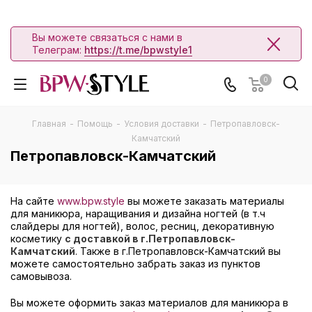
Вы можете связаться с нами в
Телеграм:
https://t.me/bpwstyle1
0
Главная
-
Помощь
-
Условия доставки
-
Петропавловск-
Камчатский
Петропавловск-Камчатский
На сайте
www.bpw.style
вы можете заказать материалы
для маникюра, наращивания и дизайна ногтей (в т.ч
слайдеры для ногтей), волос, ресниц, декоративную
косметику
с доставкой в г.Петропавловск-
Камчатский
. Также в г.Петропавловск-Камчатский вы
можете самостоятельно забрать заказ из пунктов
самовывоза.
Вы можете оформить заказ материалов для маникюра в