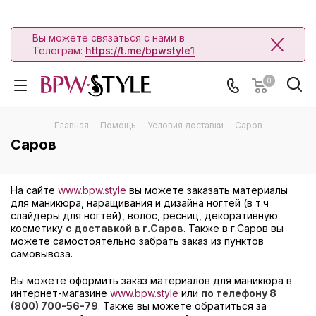
Вы можете связаться с нами в
Телеграм:
https://t.me/bpwstyle1
0
Главная
-
Помощь
-
Условия доставки
-
Саров
Саров
На сайте
www.bpw.style
вы можете заказать материалы
для маникюра, наращивания и дизайна ногтей (в т.ч
слайдеры для ногтей), волос, ресниц, декоративную
косметику
с доставкой в г.Саров
. Также в г.Саров вы
можете самостоятельно забрать заказ из пунктов
самовывоза.
Вы можете оформить заказ материалов для маникюра в
интернет-магазине
www.bpw.style
или
по телефону 8
(800) 700-56-79
. Также вы можете обратиться за