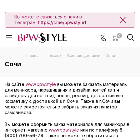
Вы можете связаться с нами в
Телеграм:
https://t.me/bpwstyle1
0
Главная
-
Помощь
-
Условия доставки
-
Сочи
Сочи
На сайте
www.bpw.style
вы можете заказать материалы
для маникюра, наращивания и дизайна ногтей (в т.ч
слайдеры для ногтей), волос, ресниц, декоративную
косметику
с доставкой в г.Сочи
. Также в г.Сочи вы
можете самостоятельно забрать заказ из пунктов
самовывоза.
Вы можете оформить заказ материалов для маникюра в
интернет-магазине
www.bpw.style
или
по телефону 8
(800) 700-56-79
. Также вы можете обратиться за