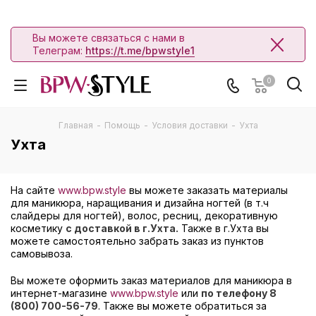
Вы можете связаться с нами в
Телеграм:
https://t.me/bpwstyle1
0
Главная
-
Помощь
-
Условия доставки
-
Ухта
Ухта
На сайте
www.bpw.style
вы можете заказать материалы
для маникюра, наращивания и дизайна ногтей (в т.ч
слайдеры для ногтей), волос, ресниц, декоративную
косметику
с доставкой в г.Ухта.
Также в г.Ухта вы
можете самостоятельно забрать заказ из пунктов
самовывоза.
Вы можете оформить заказ материалов для маникюра в
интернет-магазине
www.bpw.style
или
по телефону 8
(800) 700-56-79
. Также вы можете обратиться за