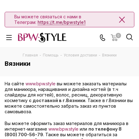
Вы можете связаться с нами в
Телеграм:
https://t.me/bpwstyle1
0
Главная
-
Помощь
-
Условия доставки
-
Вязники
Вязники
На сайте
www.bpw.style
вы можете заказать материалы
для маникюра, наращивания и дизайна ногтей (в т.ч
слайдеры для ногтей), волос, ресниц, декоративную
косметику
с доставкой в г.Вязники
. Также в г.Вязники вы
можете самостоятельно забрать заказ из пунктов
самовывоза.
Вы можете оформить заказ материалов для маникюра в
интернет-магазине
www.bpw.style
или
по телефону 8
(800) 700-56-79
. Также вы можете обратиться за