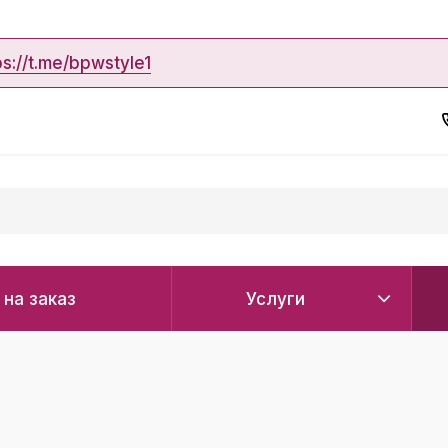
ps://t.me/bpwstyle1
 на заказ
Услуги