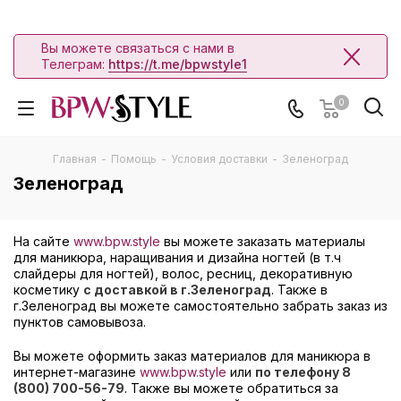
Вы можете связаться с нами в
Телеграм:
https://t.me/bpwstyle1
0
Главная
-
Помощь
-
Условия доставки
-
Зеленоград
Зеленоград
На сайте
www.bpw.style
вы можете заказать материалы
для маникюра, наращивания и дизайна ногтей (в т.ч
слайдеры для ногтей), волос, ресниц, декоративную
косметику
с доставкой в г.Зеленоград
. Также в
г.Зеленоград вы можете самостоятельно забрать заказ из
пунктов самовывоза.
Вы можете оформить заказ материалов для маникюра в
интернет-магазине
www.bpw.style
или
по телефону 8
(800) 700-56-79
. Также вы можете обратиться за