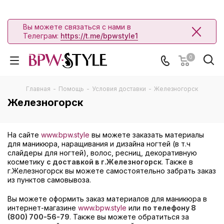
Вы можете связаться с нами в
Телеграм:
https://t.me/bpwstyle1
0
Главная
-
Помощь
-
Условия доставки
-
Железногорск
Железногорск
На сайте
www.bpw.style
вы можете заказать материалы
для маникюра, наращивания и дизайна ногтей (в т.ч
слайдеры для ногтей), волос, ресниц, декоративную
косметику
с доставкой в г.Железногорск
. Также в
г.Железногорск вы можете самостоятельно забрать заказ
из пунктов самовывоза.
Вы можете оформить заказ материалов для маникюра в
интернет-магазине
www.bpw.style
или
по телефону 8
(800) 700-56-79
. Также вы можете обратиться за