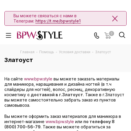
Вы можете связаться с нами в
Телеграм:
https://t.me/bpwstyle1
0
Главная
-
Помощь
-
Условия доставки
-
Златоуст
Златоуст
На сайте
www.bpw.style
вы можете заказать материалы
для маникюра, наращивания и дизайна ногтей (в т.ч
слайдеры для ногтей), волос, ресниц, декоративную
косметику
с доставкой в г.Златоуст
. Также в г.Златоуст
вы можете самостоятельно забрать заказ из пунктов
самовывоза.
Вы можете оформить заказ материалов для маникюра в
интернет-магазине
www.bpw.style
или
по телефону 8
(800) 700-56-79
. Также вы можете обратиться за