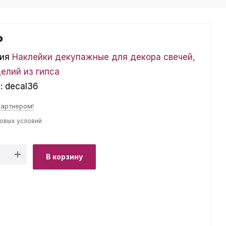
₽
ия
Наклейки декупажные для декора свечей,
делий из гипса
л:
decal36
партнером!
товых условий
В корзину