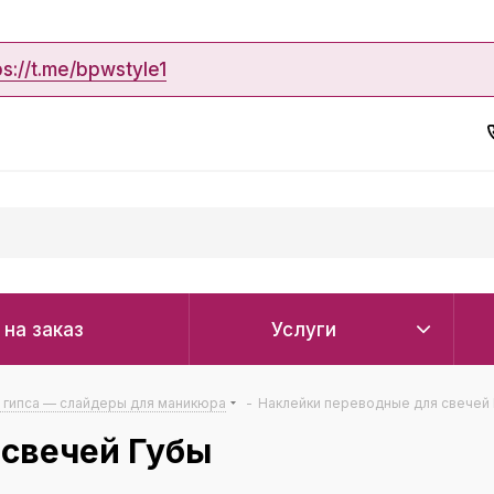
ps://t.me/bpwstyle1
 на заказ
Услуги
з гипса — слайдеры для маникюра
-
Наклейки переводные для свечей
 свечей Губы