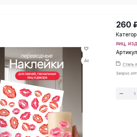
260 
Категор
яиц, из
Артику
Стать 
Запрос оп