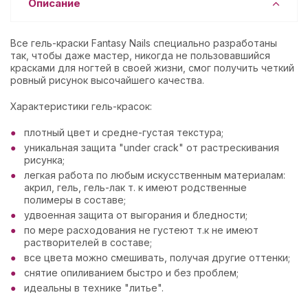
Описание
Все гель-краски Fantasy Nails специально разработаны
так, чтобы даже мастер, никогда не пользовавшийся
красками для ногтей в своей жизни, смог получить четкий
ровный рисунок высочайшего качества.
Характеристики гель-красок:
плотный цвет и средне-густая текстура;
уникальная защита "under crack" от растрескивания
рисунка;
легкая работа по любым искусственным материалам:
акрил, гель, гель-лак т. к имеют родственные
полимеры в составе;
удвоенная защита от выгорания и бледности;
по мере расходования не густеют т.к не имеют
растворителей в составе;
все цвета можно смешивать, получая другие оттенки;
снятие опиливанием быстро и без проблем;
идеальны в технике "литье".