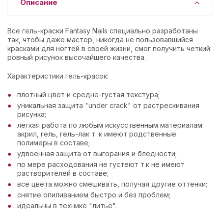
Описание
Все гель-краски Fantasy Nails специально разработаны
так, чтобы даже мастер, никогда не пользовавшийся
красками для ногтей в своей жизни, смог получить четкий
ровный рисунок высочайшего качества.
Характеристики гель-красок:
плотный цвет и средне-густая текстура;
уникальная защита "under crack" от растрескивания
рисунка;
легкая работа по любым искусственным материалам:
акрил, гель, гель-лак т. к имеют родственные
полимеры в составе;
удвоенная защита от выгорания и бледности;
по мере расходования не густеют т.к не имеют
растворителей в составе;
все цвета можно смешивать, получая другие оттенки;
снятие опиливанием быстро и без проблем;
идеальны в технике "литье".