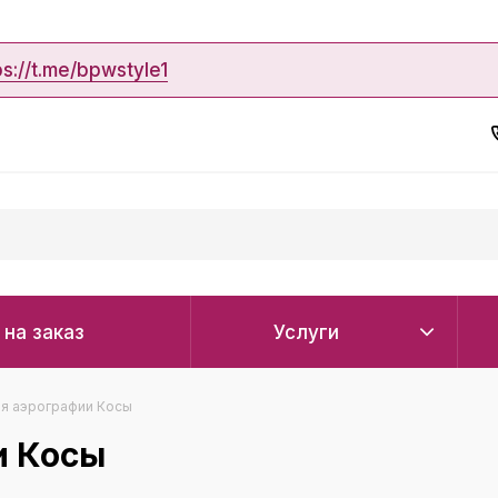
ps://t.me/bpwstyle1
 на заказ
Услуги
я аэрографии Косы
и Косы