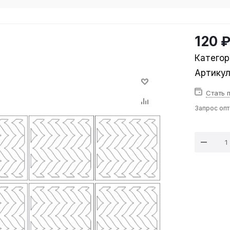
120 
Категор
Артику
Стать 
Запрос оп