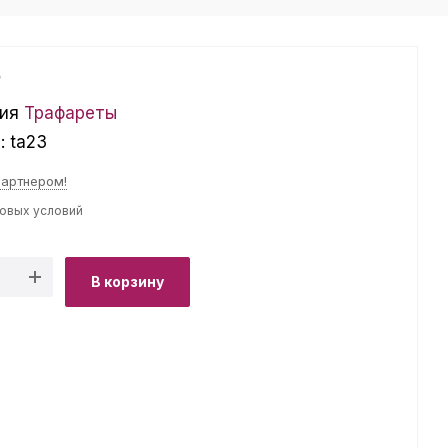
₽
ия
Трафареты
л:
ta23
партнером!
товых условий
В корзину