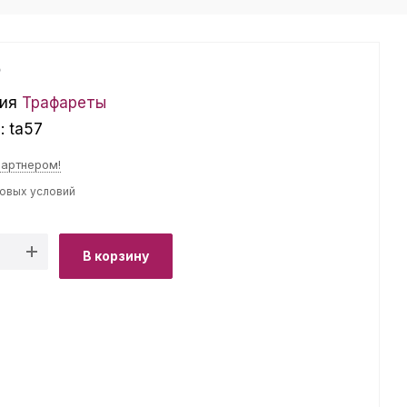
₽
ия
Трафареты
л:
ta57
партнером!
товых условий
В корзину