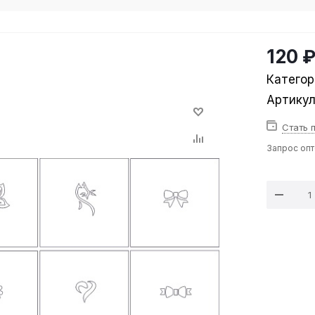
120 
Категор
Артику
Стать 
Запрос оп