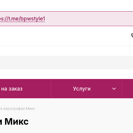
ps://t.me/bpwstyle1
 на заказ
Услуги
я аэрографии Микс
и Микс