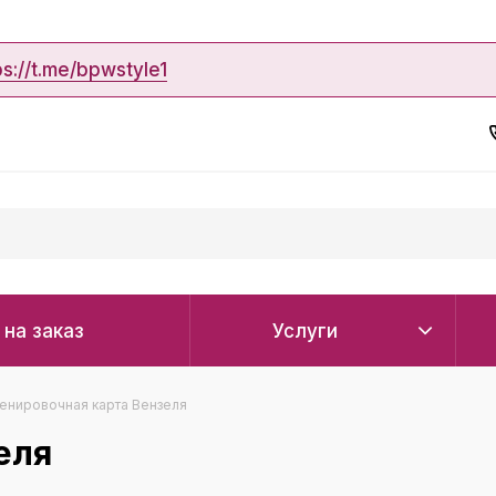
ps://t.me/bpwstyle1
 на заказ
Услуги
енировочная карта Вензеля
еля