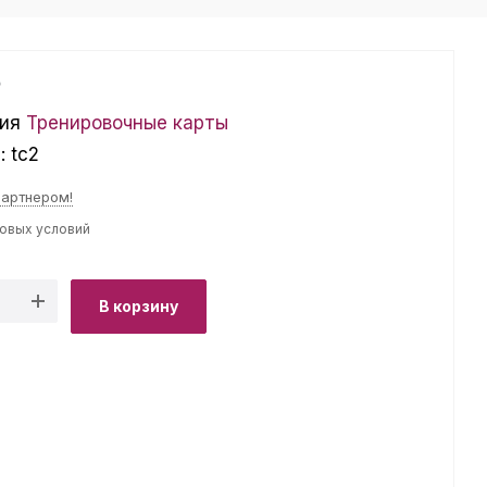
₽
ия
Тренировочные карты
л:
tc2
партнером!
товых условий
В корзину