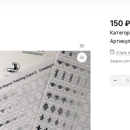
150 
Категор
Артику
Стать 
Запрос оп