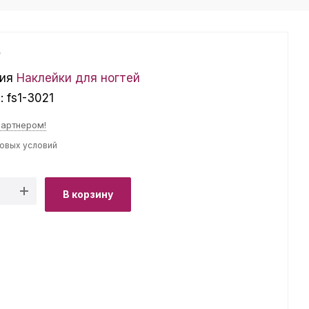
₽
ия
Наклейки для ногтей
л:
fs1-3021
партнером!
товых условий
В корзину