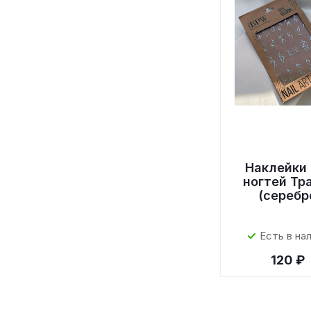
Наклейки
ногтей Тр
(серебр
Есть в на
120 ₽