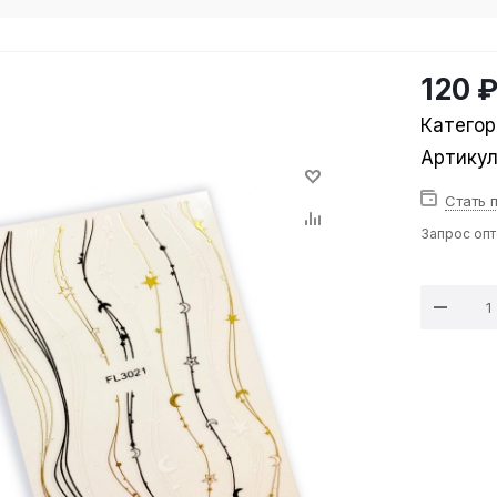
120 
Категор
Артику
Стать 
Запрос оп