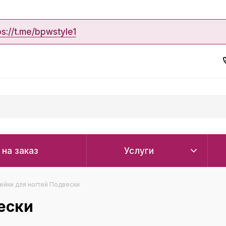
ps://t.me/bpwstyle1
 на заказ
Услуги
ейки для ногтей Подвески
ески