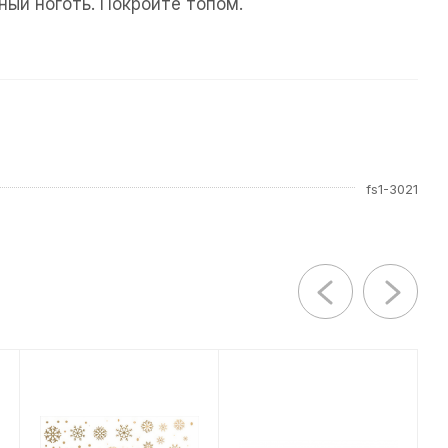
ый ноготь. Покройте топом.
fs1-3021