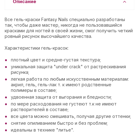
Описание
Все гель-краски Fantasy Nails специально разработаны
так, чтобы даже мастер, никогда не пользовавшийся
красками для ногтей в своей жизни, смог получить четкий
ровный рисунок высочайшего качества.
Характеристики гель-красок:
плотный цвет и средне-густая текстура;
уникальная защита "under crack" от растрескивания
рисунка;
легкая работа по любым искусственным материалам:
акрил, гель, гель-лак т. к имеют родственные
полимеры в составе;
удвоенная защита от выгорания и бледности;
по мере расходования не густеют т.к не имеют
растворителей в составе;
все цвета можно смешивать, получая другие оттенки;
снятие опиливанием быстро и без проблем;
идеальны в технике "литье".