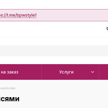
ps://t.me/bpwstyle1
 на заказ
Услуги
 надписями
исями