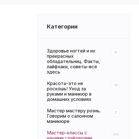
Категории
Здоровье ногтей и их
25
прекрасных
обладательниц. Факты,
лайфхаки, советы-всё
здесь
Красота-это не
18
роскошь! Уход за
руками и маникюр в
домашних условиях
Мастер мастеру рознь.
2
Говорим о салонном
маникюре
Мастер-классы с
334
нашими слайдерами