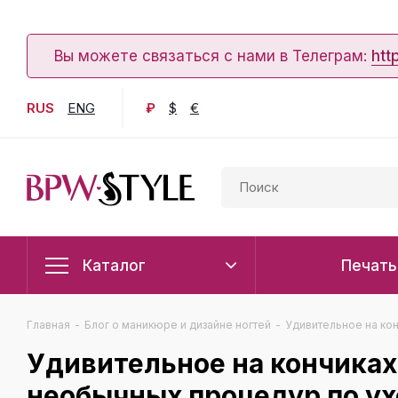
Вы можете связаться с нами в Телеграм:
htt
RUS
ENG
₽
$
€
Каталог
Печать
Главная
-
Блог о маникюре и дизайне ногтей
-
Удивительное на ко
Удивительное на кончиках
необычных процедур по ух