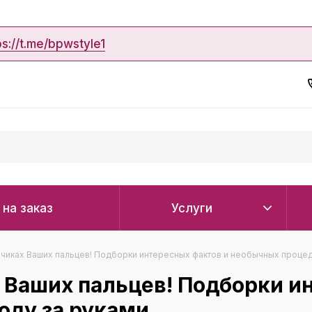
ps://t.me/bpwstyle1
 на заказ
Услуги
нчиках Ваших пальцев! Подборки интересных фактов и необычных процед
 Ваших пальцев! Подборки и
оду за руками