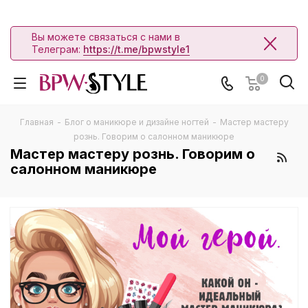
Вы можете связаться с нами в
Телеграм:
https://t.me/bpwstyle1
0
Главная
-
Блог о маникюре и дизайне ногтей
-
Мастер мастеру
рознь. Говорим о салонном маникюре
Мастер мастеру рознь. Говорим о
салонном маникюре