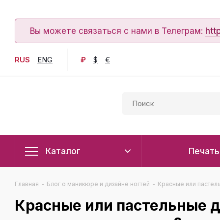
Вы можете связаться с нами в Телеграм:
htt
RUS
ENG
₽
$
€
Каталог
Печать
Главная
-
Блог о маникюре и дизайне ногтей
-
Красные или пастель
Красные или пастельные д