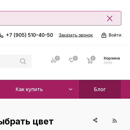
+7 (905) 510-40-50
Заказать звонок
Войти
Корзина
0
0
0
0
пуста
Как купить
Блог
ыбрать цвет