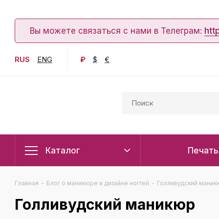
Вы можете связаться с нами в Телеграм:
htt
RUS
ENG
₽
$
€
Каталог
Печать
Главная
-
Блог о маникюре и дизайне ногтей
-
Голливудский маник
Голливудский маникюр