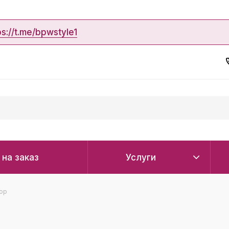
ps://t.me/bpwstyle1
 на заказ
Услуги
юр