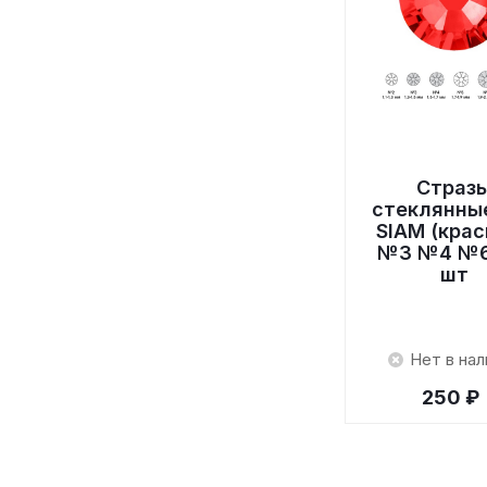
Страз
стеклянны
SIAM (кра
№3 №4 №6
шт
Нет в нал
250 ₽