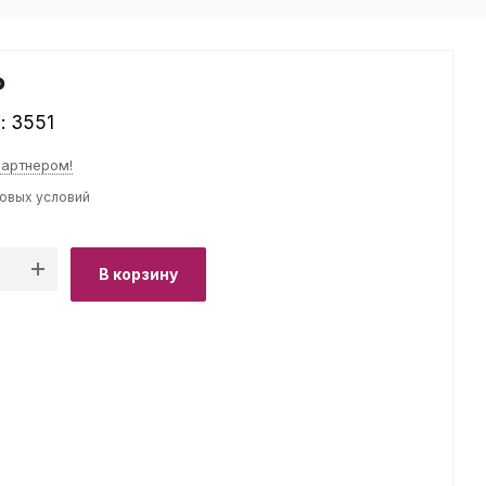
₽
л:
3551
партнером!
товых условий
В корзину