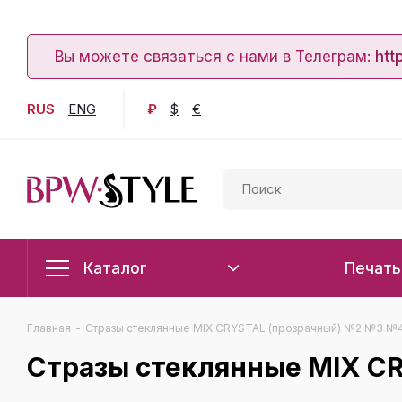
Вы можете связаться с нами в Телеграм:
htt
RUS
ENG
₽
$
€
Каталог
Печать
Главная
-
Стразы стеклянные MIX CRYSTAL (прозрачный) №2 №3 №4
Стразы стеклянные MIX C