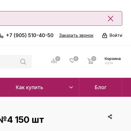
+7 (905) 510-40-50
Заказать звонок
Войти
Корзина
0
0
0
0
пуста
Как купить
Блог
№4 150 шт