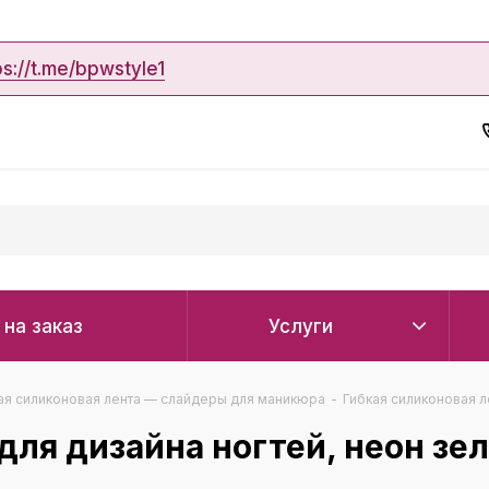
ps://t.me/bpwstyle1
 на заказ
Услуги
ая силиконовая лента — слайдеры для маникюра
-
Гибкая силиконовая л
для дизайна ногтей, неон зе