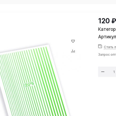
120 
Категор
Артику
Стать 
Запрос оп