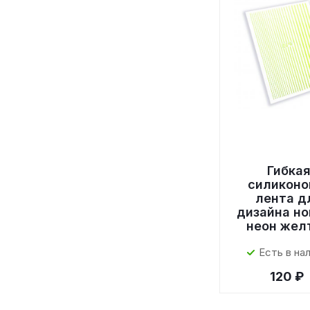
Гибка
силиконо
лента д
дизайна но
неон жел
Есть в на
120 ₽