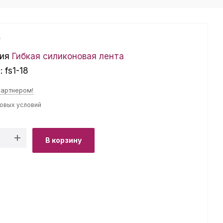
₽
ия
Гибкая силиконовая лента
л:
fs1-18
партнером!
товых условий
В корзину