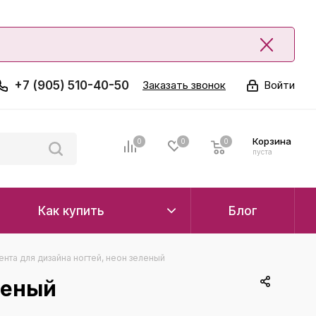
+7 (905) 510-40-50
Заказать звонок
Войти
Корзина
0
0
0
0
пуста
Как купить
Блог
ента для дизайна ногтей, неон зеленый
леный