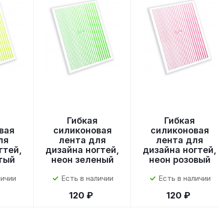
я
Гибкая
Гибкая
вая
силиконовая
силиконовая
ля
лента для
лента для
гтей,
дизайна ногтей,
дизайна ногтей,
тый
неон зеленый
неон розовый
личии
Есть в наличии
Есть в наличии
120 ₽
120 ₽