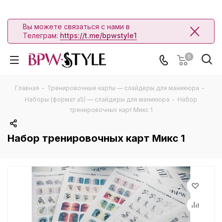
Вы можете связаться с нами в
Телеграм:
https://t.me/bpwstyle1
0
Главная
-
Тренировочные карты — слайдеры для маникюра
-
Наборы (формат а5) — слайдеры для маникюра
-
Набор
тренировочных карт Микс 1
Набор тренировочных карт Микс 1