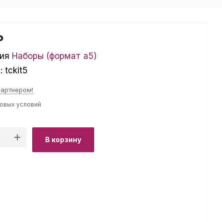
₽
ия
Наборы (формат а5)
л:
tckit5
партнером!
товых условий
В корзину