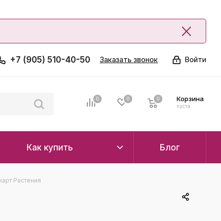
+7 (905) 510-40-50
Заказать звонок
Войти
Корзина
0
0
0
0
пуста
Как купить
Блог
карт Растения