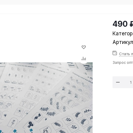
490 
Категор
Артику
Стать 
Запрос оп