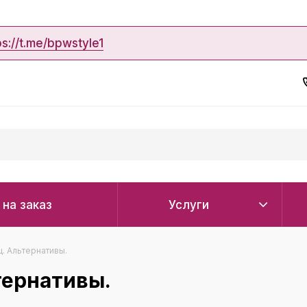
ps://t.me/bpwstyle1
 на заказ
Услуги
. Альтернативы.
тернативы.