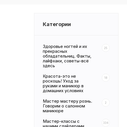
Категории
Здоровье ногтей и их
25
прекрасных
обладательниц. Факты,
лайфхаки, советы-всё
здесь
Красота-это не
18
роскошь! Уход за
руками и маникюр в
домашних условиях
Мастер мастеру рознь.
2
Говорим о салонном
маникюре
Мастер-классы с
334
нашими слайдерами