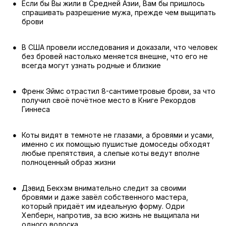
Если бы Вы жили в Средней Азии, Вам бы пришлось
спрашивать разрешение мужа, прежде чем выщипать
брови
В США провели исследования и доказали, что человек
без бровей настолько меняется внешне, что его не
всегда могут узнать родные и близкие
Френк Эймс отрастил 8-сантиметровые брови, за что
получил своё почётное место в Книге Рекордов
Гиннеса
Коты видят в темноте не глазами, а бровями и усами,
именно с их помощью пушистые домоседы обходят
любые препятствия, а слепые коты ведут вполне
полноценный образ жизни
Дэвид Бекхэм внимательно следит за своими
бровями и даже завёл собственного мастера,
который придаёт им идеальную форму. Одри
Хепберн, напротив, за всю жизнь не выщипала ни
одного волоска