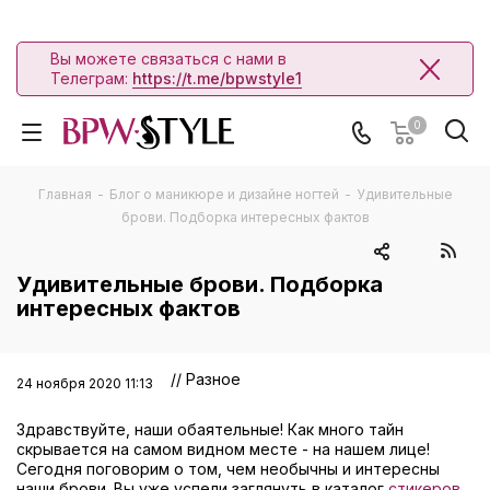
Вы можете связаться с нами в
Телеграм:
https://t.me/bpwstyle1
0
Главная
-
Блог о маникюре и дизайне ногтей
-
Удивительные
брови. Подборка интересных фактов
Удивительные брови. Подборка
интересных фактов
// Разное
24 ноября 2020 11:13
Здравствуйте, наши обаятельные! Как много тайн
скрывается на самом видном месте - на нашем лице!
Сегодня поговорим о том, чем необычны и интересны
наши брови. Вы уже успели заглянуть в каталог
стикеров