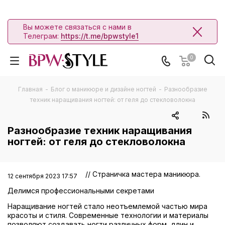
Вы можете связаться с нами в
Телеграм:
https://t.me/bpwstyle1
0
Главная
-
Блог о маникюре и дизайне ногтей
-
Разнообразие
техник наращивания ногтей: от геля до стекловолокна
Разнообразие техник наращивания
ногтей: от геля до стекловолокна
// Страничка мастера маникюра.
12 сентября 2023 17:57
Делимся профессиональными секретами
Наращивание ногтей стало неотъемлемой частью мира
красоты и стиля. Современные технологии и материалы
позволяют создавать ногти различных форм, длин и