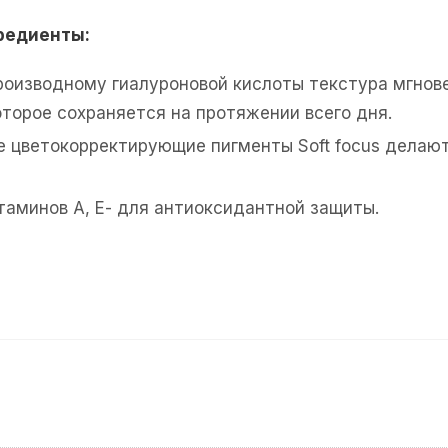
редиенты:
роизводному гиалуроновой кислоты текстура мгно
оторое сохраняется на протяжении всего дня.
 цветокорректирующие пигменты Soft focus делают
таминов А, Е- для антиоксидантной защиты.