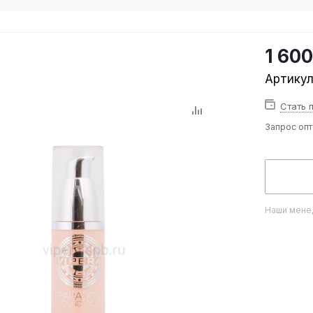
1 600
Артику
Стать 
Запрос оп
Наши менед