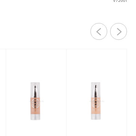
V72001