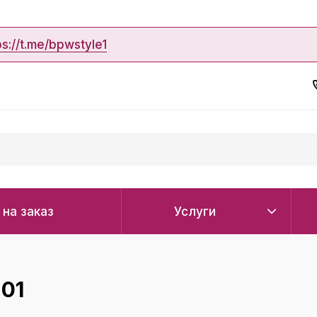
ps://t.me/bpwstyle1
 на заказ
Услуги
01