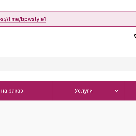
ps://t.me/bpwstyle1
 на заказ
Услуги