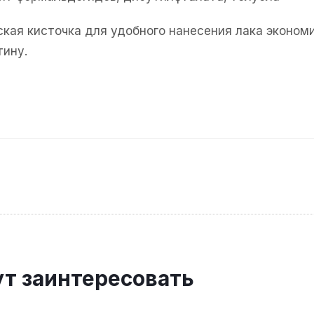
ская кисточка для удобного нанесения лака эконо
тину.
ут заинтересовать