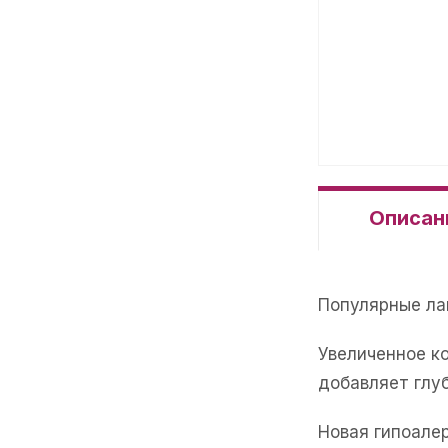
Описан
Популярные ла
Увеличенное к
добавляет глуб
Новая гипоале