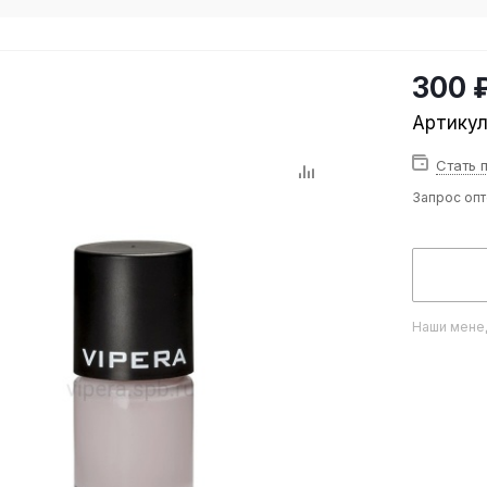
300 
Артику
Стать 
Запрос оп
Наши менед