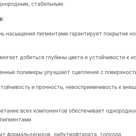
однородным, стабильным.
а:
нь насыщения пигментами гарантирует покрытие но
омогает добиться глубины цвета и устойчивости к 
енные полимеры улучшают сцепление с поверхность
тойчивость и прочность, невосприимчивость к вне
четание всех компонентов обеспечивает однородно
 пигментами
ит формальдегидов, дибутилфталата, толуола