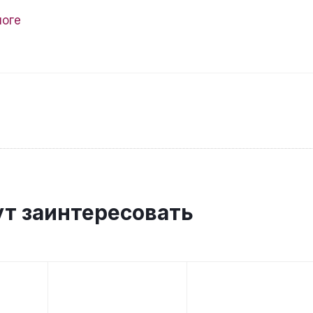
логе
ут заинтересовать