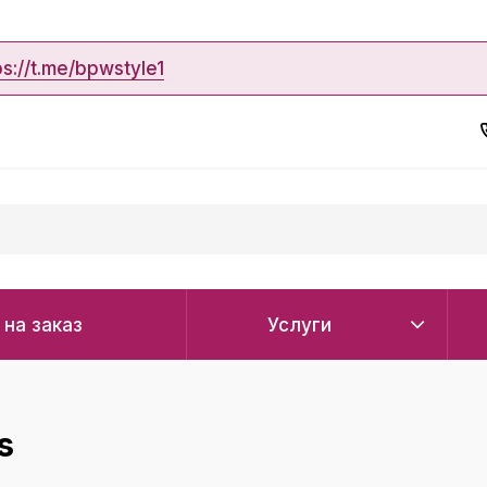
ps://t.me/bpwstyle1
 на заказ
Услуги
s