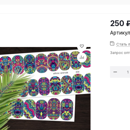
250 
Артику
Стать 
Запрос оп