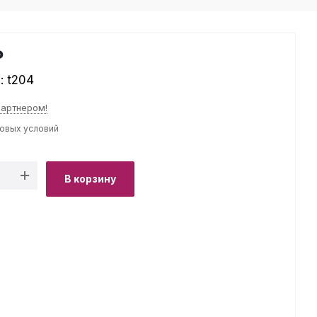
₽
л:
t204
партнером!
товых условий
В корзину