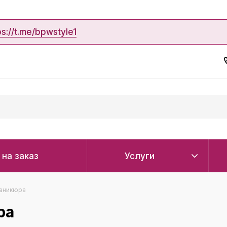
ps://t.me/bpwstyle1
 на заказ
Услуги
маникюра
ра