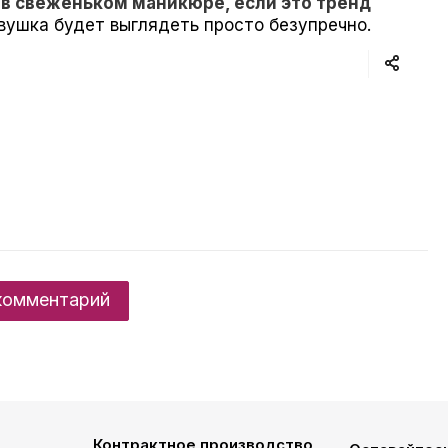
 в свеженьком маникюре, если это тренд
вушка будет выглядеть просто безупречно.
комментарий
Контрактное производство