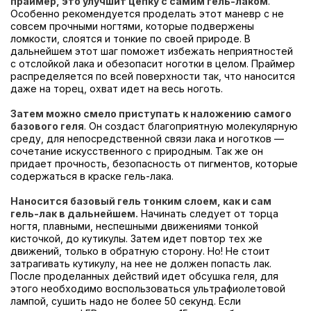
праймер, это улучшит цепку с самим гель-лаком
.
Особенно рекомендуется проделать этот маневр с не
совсем прочными ногтями, которые подвержены
ломкости, слоятся и тонкие по своей природе. В
дальнейшем этот шаг поможет избежать неприятностей
с отслойкой лака и обезопасит ноготки в целом. Праймер
распределяется по всей поверхности так, что наносится
даже на торец, охват идет на весь ноготь.
Затем можно смело приступать к наложению самого
базового геля
. Он создаст благоприятную молекулярную
среду, для непосредственной связи лака и ноготков —
сочетание искусственного с природным. Так же он
придает прочность, безопасность от пигментов, которые
содержаться в краске гель-лака.
Наносится базовый гель тонким слоем, как и сам
гель-лак в дальнейшем.
Начинать следует от торца
ногтя, плавными, неспешными движениями тонкой
кисточкой, до кутикулы. Затем идет повтор тех же
движений, только в обратную сторону. Но! Не стоит
затрагивать кутикулу, на нее не должен попасть лак.
После проделанных действий идет обсушка геля, для
этого необходимо воспользоваться ультрафиолетовой
лампой, сушить надо не более 50 секунд. Если