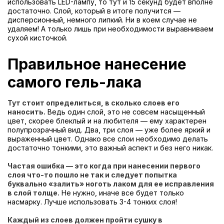
использовать LED-лампу, то тут и 15 секунд будет вполне
достаточно. Слой, который в итоге получится —
дисперсионный, немного липкий. Ни в коем случае не
удаляем! А только лишь при необходимости выравниваем
сухой кисточкой.
Правильное нанесение
самого гель-лака
Тут стоит определиться, в сколько слоев его
наносить.
Ведь один слой, это не совсем насыщенный
цвет, скорее блеклый и на любителя — ему характерен
полупрозрачный вид. Два, три слоя — уже более яркий и
выраженный цвет. Однако все слои необходимо делать
достаточно тонкими, это важный аспект и без него никак.
Частая ошибка — это когда при нанесении первого
слоя что-то пошло не так и следует попытка
буквально «залить» ноготь лаком для ее исправления
в слой толще.
Не нужно, иначе все будет только
насмарку. Лучше использовать 3-4 тонких слоя!
Каждый из слоев должен пройти сушку в