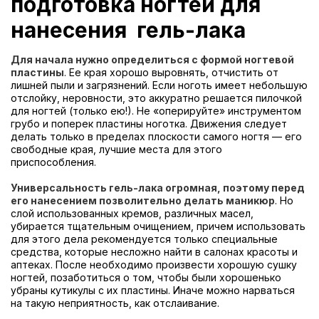
подготовка ногтей для
нанесения гель-лака
Для начала нужно определиться с формой ногтевой
пластины
. Ее края хорошо выровнять, отчистить от
лишней пыли и загрязнений. Если ноготь имеет небольшую
отслойку, неровности, это аккуратно решается пилочкой
для ногтей (только ею!). Не «оперируйте» инструментом
грубо и поперек пластины ноготка. Движения следует
делать только в пределах плоскости самого ногтя — его
свободные края, лучшие места для этого
приспособления.
Универсальность гель-лака огромная, поэтому перед
его нанесением позволительно делать маникюр
. Но
слой использованных кремов, различных масел,
убирается тщательным очищением, причем использовать
для этого дела рекомендуется только специальные
средства, которые несложно найти в салонах красоты и
аптеках. После необходимо произвести хорошую сушку
ногтей, позаботиться о том, чтобы были хорошенько
убраны кутикулы с их пластины. Иначе можно нарваться
на такую неприятность, как отслаивание.