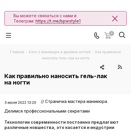
Вы можете связаться с нами в
Телеграм:
https://t.me/bpwstyle1
0
Главная
-
Блог о маникюре и дизайне ногтей
-
Как правильно
наносить гель-лак на ногти
Как правильно наносить гель-лак
на ногти
// Страничка мастера маникюра.
3 июля 2022 13:20
Делимся профессиональными секретами
Технологии современности постоянно предлагают
различные новшества, это касается и индустрии