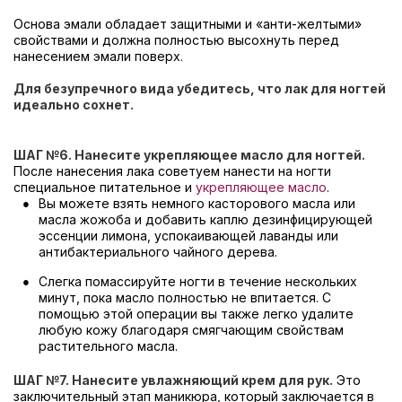
Основа эмали обладает защитными и «анти-желтыми»
свойствами и должна полностью высохнуть перед
нанесением эмали поверх.
Для безупречного вида убедитесь, что лак для ногтей
идеально сохнет.
ШАГ №
6. Нанесите укрепляющее масло для ногтей.
После нанесения лака советуем нанести на ногти
специальное питательное и
укрепляющее масло
.
Вы можете взять немного касторового масла или
масла жожоба и добавить каплю дезинфицирующей
эссенции лимона, успокаивающей лаванды или
антибактериального чайного дерева.
Слегка помассируйте ногти в течение нескольких
минут, пока масло полностью не впитается. С
помощью этой операции вы также легко удалите
любую кожу благодаря смягчающим свойствам
растительного масла.
ШАГ №
7. Нанесите увлажняющий крем для рук.
Это
заключительный этап маникюра, который заключается в