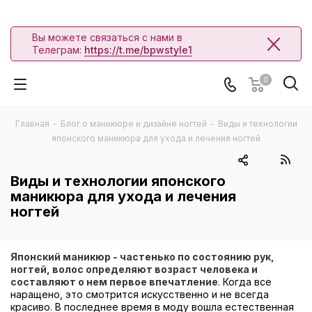
Вы можете связаться с нами в
Телеграм:
https://t.me/bpwstyle1
0
Главная
-
Блог о маникюре и дизайне ногтей
-
Виды и технологии
японского маникюра для ухода и лечения ногтей
Виды и технологии японского
маникюра для ухода и лечения
ногтей
Японский маникюр - частенько по состоянию рук,
ногтей, волос определяют возраст человека и
составляют о нем первое впечатление
. Когда все
наращено, это смотрится искусственно и не всегда
красиво. В последнее время в моду вошла естественная