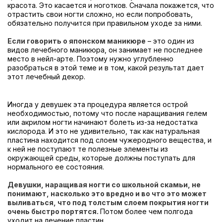
красота. Это касается и ноготков. Сначала покажется, что
отрастить свои ногти сложно, но если попробовать,
обязательно получится при правильном уходе за ними.
Если говорить о японском маникюре
– это один из
видов лечебного маникюра, он занимает не последнее
место в нейл-арте. Поэтому нужно углубленно
разобраться в этой теме и в том, какой результат дает
этот лечебный декор.
Иногда у девушек эта процедура является острой
необходимостью, потому что после наращивания гелем
или акрилом ногти начинают болеть из-за недостатка
кислорода. И это не удивительно, так как натуральная
пластина находится под слоем чужеродного вещества, и
к ней не поступают те полезные элементы из
окружающей среды, которые должны поступать для
нормального ее состояния.
Д
евушки, наращивая ногти со школьной скамьи, не
понимают, насколько это вредно и во что это может
выливаться, что под толстым слоем покрытия ногти
очень быстро портятся.
Потом более чем полгода
уходит на лечение пластин.